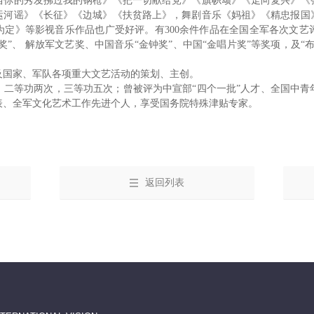
当你的秀发拂过我的钢枪》《把一切献给党》《旗帜颂》《走向复兴》《
运河谣》《长征》《边城》《扶贫路上》，舞剧音乐《妈祖》《精忠报国
为定》等影视音乐作品也广受好评。有300余件作品在全国全军各次文艺
奖”、 解放军文艺奖、中国音乐“金钟奖”、中国“金唱片奖”等奖项，及
及国家、军队各项重大文艺活动的策划、主创。
，二等功两次，三等功五次；曾被评为中宣部“四个一批”人才、全国中青
表、全军文化艺术工作先进个人，享受国务院特殊津贴专家。
返回列表