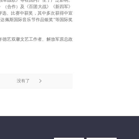
强军战歌》等在国内产生了广泛影响。
》（合作）及《百团大战》《新四军》
评选、比赛中获奖，其中多次获得中宣
“布达佩斯国际音乐节作品银奖”等国际奖
年德艺双馨文艺工作者、解放军原总政
没有了