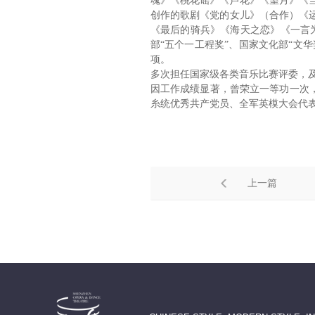
魂》《桃花谣》《芦花》《望月》《
创作的歌剧《党的女儿》（合作）《
《最后的骑兵》《海天之恋》《一言
部“五个一工程奖”、国家文化部“文华
项。
多次担任国家级各类音乐比赛评委，
因工作成绩显著，曾荣立一等功一次
糸统优秀共产党员、全军英模大会代
上一篇