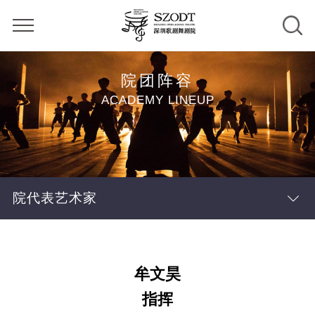
院团阵容
ACADEMY LINEUP
院代表艺术家
牟文昊
指挥