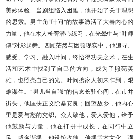
美妙体验。当剧组陷入困难，他开始了关于理想
的思索。男主角
叶问
的故事激活了大春内心的
“
”
力量，他在木人桩旁潜心练习，在光晕中与
叶师
“
傅
对影起舞。四顾茫然与困顿现实中，他追寻、
”
感受、学习、融入叶问，终悟得功夫之术，在生
活和艺术中找到了自己的方向，成为了照亮英
雄，也照亮自己的光。
叶问携家人初来乍到，艰
难谋生。
男儿当自强
的信念长驻心间，在市井
“
”
街头，他匡扶正义除暴安良；回望故乡，他内心
里是爱与愁的交织。众人敬他，爱人爱他，给予
他鼓励与力量，他在打拼中成长，在同行中立
足，威名渐播。他设馆收徒，传播武术文化，强