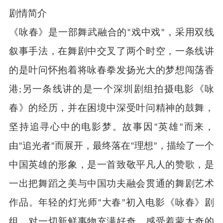
剧情简介
《咏春》是一部舞武融合的
戏中戏
，采用双线
“
”
叙事手法，在舞剧中交叉了两个时空，一条线讲
的是叶问怀抱着将咏春拳发扬光大的梦想闯荡香
港
另一条线讲的是一个深圳剧组拍摄电影《咏
;
春》的经历，并在困境中深受叶问精神的鼓舞，
坚持追寻心中的电影梦。故事因
英雄
而来，
“
”
由
追光者
而展开，最终落在
理想
，描绘了一个
“
”
“
”
中国英雄的形象，是一首致敬平凡人的赞歌，是
一出把舞蹈之美与中国功夫融会贯通的舞剧艺术
作品。
年轻的灯光师
大春
初入电影《咏春》剧
“
”
组，对一切新鲜事物充满好奇，感受着蒙太奇的